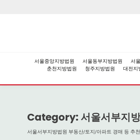
Skip
to
content
법원경매,부동산공매,경매플랫폼,권리분석,낙찰결
더블옥션 – 대한민국 
서울중앙지방법원
서울동부지방법원
서
춘천지방법원
청주지방법원
대전지
Category:
서울서부지
서울서부지방법원 부동산/토지/아파트 경매 등 추천