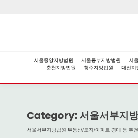
Skip
to
content
법원경매,부동산공매,경매플랫폼,권리분석,낙찰결
더블옥션 – 대한민국 
서울중앙지방법원
서울동부지방법원
서
춘천지방법원
청주지방법원
대전지
Category:
서울서부지
서울서부지방법원 부동산/토지/아파트 경매 등 추천