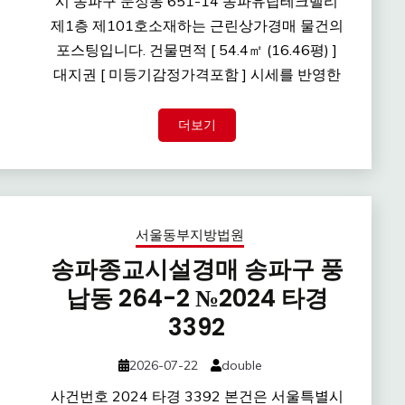
시 송파구 문정동 651-14 송파유탑테크밸리
제1층 제101호소재하는 근린상가경매 물건의
포스팅입니다. 건물면적 [ 54.4㎡ (16.46평) ]
대지권 [ 미등기감정가격포함 ] 시세를 반영한
더보기
서울동부지방법원
송파종교시설경매 송파구 풍
납동 264-2 №2024 타경
3392
2026-07-22
double
사건번호 2024 타경 3392 본건은 서울특별시