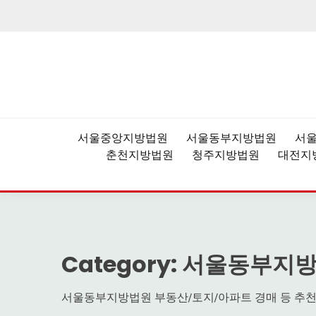
Skip
to
content
법원경매,부동산공매,경매플랫폼,권리분석,낙찰결
더블옥션 – 대한민국 
서울중앙지방법원
서울동부지방법원
서
춘천지방법원
청주지방법원
대전지
Category:
서울동부지
서울동부지방법원 부동산/토지/아파트 경매 등 추천