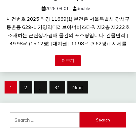
2026-08-01
double
사건번호 2025 타경 11669(1) 본건은 서울특별시 강서구
등촌동 629-1 가양역더리브아너비즈타워 제2층 제222호
소재하는 근린상가경매 물건의 포스팅입니다. 건물면적 [
49.98㎡ (15.12평) ]대지권 [ 11.98㎡ (3.62평) ] 시세를
더보기
Posts
1
2
…
31
Next
navigation
Search
for: