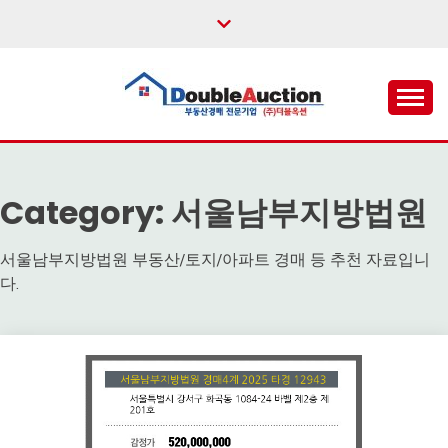
Skip
to
content
법원경매,부동산공매,경매플랫폼,권리분석,낙찰결과,데
더블옥션 – 대한민국 1
이터분석,경매강좌
위 부동산 경매 정보 제
Category:
서울남부지방법원
공 사이트
서울남부지방법원 부동산/토지/아파트 경매 등 추천 자료입니
다.