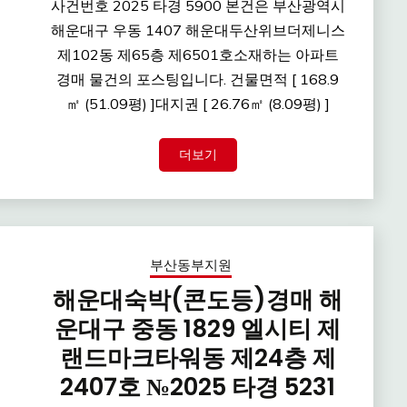
사건번호 2025 타경 5900 본건은 부산광역시
해운대구 우동 1407 해운대두산위브더제니스
제102동 제65층 제6501호소재하는 아파트
경매 물건의 포스팅입니다. 건물면적 [ 168.9
㎡ (51.09평) ]대지권 [ 26.76㎡ (8.09평) ]
더보기
부산동부지원
해운대숙박(콘도등)경매 해
운대구 중동 1829 엘시티 제
랜드마크타워동 제24층 제
2407호 №2025 타경 5231