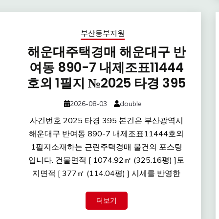
부산동부지원
해운대주택경매 해운대구 반
여동 890-7 내제조표11444
호외 1필지 №2025 타경 395
2026-08-03
double
사건번호 2025 타경 395 본건은 부산광역시
해운대구 반여동 890-7 내제조표11444호외
1필지소재하는 근린주택경매 물건의 포스팅
입니다. 건물면적 [ 1074.92㎡ (325.16평) ]토
지면적 [ 377㎡ (114.04평) ] 시세를 반영한
더보기