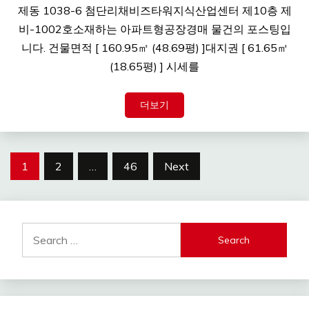
제동 1038-6 첨단리채비즈타워지식산업센터 제10층 제
비-1002호소재하는 아파트형공장경매 물건의 포스팅입
니다. 건물면적 [ 160.95㎡ (48.69평) ]대지권 [ 61.65㎡
(18.65평) ] 시세를
더보기
Posts
1
2
…
46
Next
navigation
Search
for: