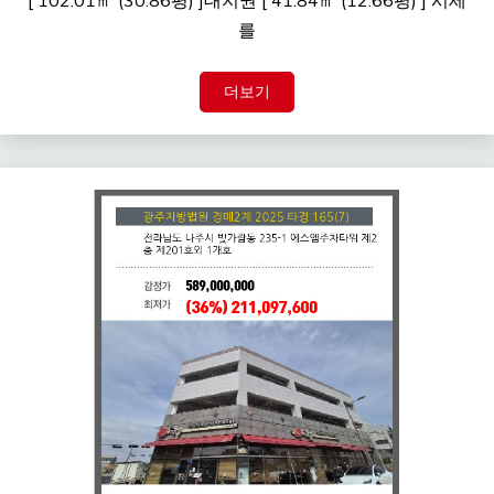
[ 102.01㎡ (30.86평) ]대지권 [ 41.84㎡ (12.66평) ] 시세
를
더보기