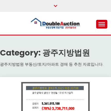
Skip
to
content
법원경매,부동산공매,경매플랫폼,권리분석,낙찰결과,데
더블옥션 – 대한민국 1
이터분석,경매강좌
위 부동산 경매 정보 제
Category:
광주지방법원
공 사이트
광주지방법원 부동산/토지/아파트 경매 등 추천 자료입니다.