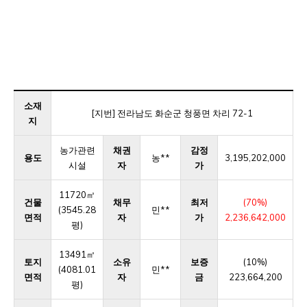
소재
[지번] 전라남도 화순군 청풍면 차리 72-1
지
농가관련
채권
감정
용도
농**
3,195,202,000
시설
자
가
11720㎡
건물
채무
최저
(70%)
(3545.28
민**
면적
자
가
2,236,642,000
평)
13491㎡
토지
소유
보증
(10%)
(4081.01
민**
면적
자
금
223,664,200
평)