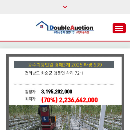
Skip
to
content
법원경매,부동산공매,경매플랫폼,권리분석,낙찰결과,데
더블옥션 – 대한민국 1
이터분석,경매강좌
위 부동산 경매 정보 제
공 사이트