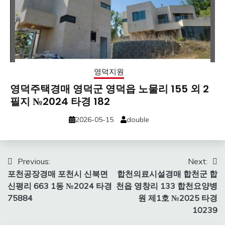
영덕지원
영덕주택경매 영덕군 영덕읍 노물리 155 외 2
필지 №2024 타경 182
2026-05-15
double
Post
Previous:
Next:
포천공장경매 포천시 신북면
합천의료시설경매 합천군 합
navigation
신평리 663 1동 №2024 타경
천읍 영창리 133 합천요양병
75884
원 제1호 №2025 타경
10239