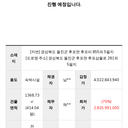
진행 예정입니다.
[지번] 경상북도 울진군 후포면 후포리 855외 5필지
소재
[도로명 주소] 경상북도 울진군 후포면 후포삼율로 281외
지
5필지
채권
감정
용도
숙박시설
남**
4,022,843,940
자
가
1368.73
건물
㎡
채무
최저
(70%)
채**
면적
(414.04
자
가
2,815,991,000
평)
전