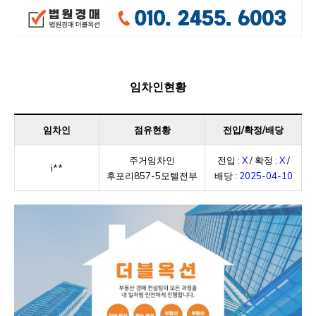
임차인현황
임차인
점유현황
전입/확정/배당
주거임차인
전입 :
X
/ 확정 :
X
/
i**
후포리857-5모텔전부
배당 :
2025-04-10