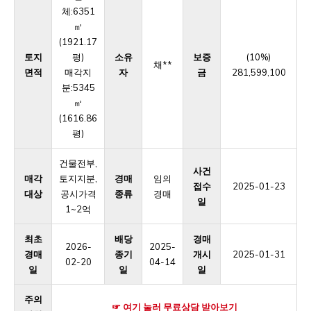
체:6351
㎡
(1921.17
토지
평)
소유
보증
(10%)
채**
면적
매각지
자
금
281,599,100
분:5345
㎡
(1616.86
평)
건물전부,
사건
매각
토지지분,
경매
임의
접수
2025-01-23
대상
공시가격
종류
경매
일
1~2억
최초
배당
경매
2026-
2025-
경매
종기
개시
2025-01-31
02-20
04-14
일
일
일
주의
☞ 여기 눌러 무료상담 받아보기