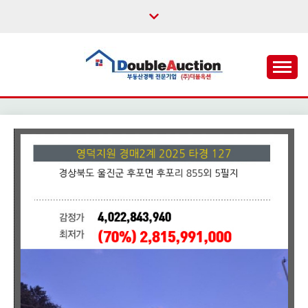
Skip
to
content
법원경매,부동산공매,경매플랫폼,권리분석,낙찰결과,데
더블옥션 – 대한민국 1
이터분석,경매강좌
위 부동산 경매 정보 제
공 사이트